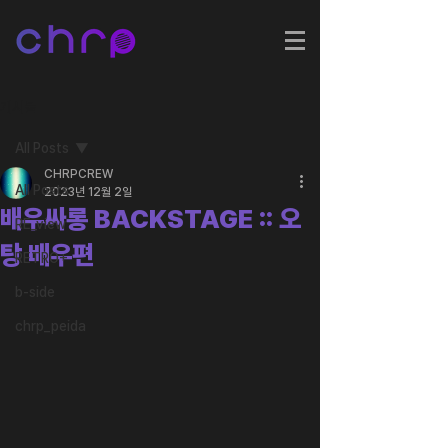
게시물
All Posts
CHRPCREW
All Posts
2023년 12월 2일
배우싸롱 BACKSTAGE :: 오
RE_view
탕 배우편
RETRO+
b-side
chrp_peida