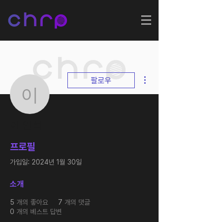
더보기
팔로우
이 인석
이 인석
프로필
가입일: 2024년 1월 30일
소개
5
개의 좋아요
7
개의 댓글
0
개의 베스트 답변