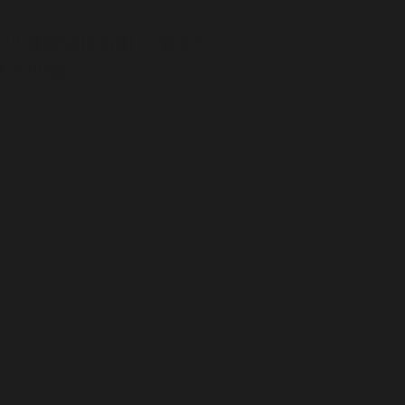
RP (채널라디오피플)
팔로우
 보기(1명)