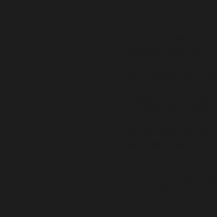
(업데이트 내역)
일부 회원 권한 문제 발생 
: 일부 회원 분들의 사이트
다.
: 늦어진 점 재차 사과드리며
 타 플랫폼 업데이트 종료 
: 시즌 종영 방송인 관계로
다.
: 단, 일부 회차는 제외 되어
: 금일 (3월 11일)을 기
사이트 디자인 일부 수정
: MADE CHRP 섹션의 
: 그외 자잘한 섹션 라인 