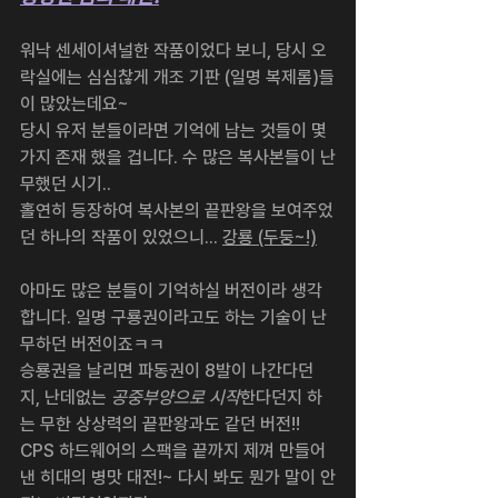
워낙 센세이셔널한 작품이었다 보니, 당시 오
락실에는 심심찮게 개조 기판 (일명 복제롬)들
이 많았는데요~
당시 유저 분들이라면 기억에 남는 것들이 몇 
가지 존재 했을 겁니다. 수 많은 복사본들이 난
무했던 시기.. 
홀연히 등장하여 복사본의 끝판왕을 보여주었
던 하나의 작품이 있었으니... 
강룡 (두둥~!)
아마도 많은 분들이 기억하실 버전이라 생각
합니다. 일명 구룡권이라고도 하는 기술이 난
무하던 버전이죠ㅋㅋ
승룡권을 날리면 파동권이 8발이 나간다던
지, 난데없는 
공중부양으로 시작
한다던지 하
는 무한 상상력의 끝판왕과도 같던 버전!! 
CPS 하드웨어의 스팩을 끝까지 제껴 만들어 
낸 히대의 병맛 대전!~ 다시 봐도 뭔가 말이 안