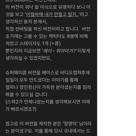
이 버전이 워낙 발 이식으로 유명하다 보니 이
것을 보고 '
이럴바에 내가 만들고 말지..
'라고 
생각하신 용자 분께서,
직접 컨버팅을 하신 버전이라고 합니다.  버전 
초기에는 고를 수 있는 캐릭터도 8명에 비해 
적었고 스테이지도 1개 (=류)
뿐인지라 지금보면 '
에이~ 뭐야이거?'
 이렇게 
생각하실 수 있겠지만요,
슈퍼패미콤 버전을 베이스로 비디오캡쳐후에 
일일이 모두 만드셨다는 이야기를 통해
얼마나 장인정신이 가득한 분이셨는지를 짐작
해볼 수 있으실 겁니다. 
(스파2가 언제나왔는지를 생각해보시면 이해
가 빠르시겠죠?)
참고로 이 버전을 제작한 분은 '정영덕' 님이라
는 분이셨구요. 이를 통해 당시 국내에서는 드