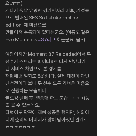
요..ㅠㅠ)
게다가 워낙 유명한 경기인지라 이후, 가정용
으로 발매된 SF3 3rd strike -online 
edition-에 미션으로
만들어져 수록되어 있다는군요. (이름도 같은 
Evo Moments 
#37라고
 하는군요. 음~)
여담이지만 Moment 37 Reloaded에서 두
선수가 스트리트 파이터4로 다시 만났다가 
팬 서비스 차원으로 본 경기를
재현해낸 일화도 있습니다. 실제 대전이 아닌 
친선전이다 보니 두 선수 모두 가벼운 마음으
로 진행하는 모습이나
블로킹 실패 후, 뻘쭘해 하는 모습 (ㅋㅋㅋ)등
을 볼 수 있는데요.
다행이도 막판에 재현 성공을 했지만, 본의아
니게 춘리의 데미지가 많이 남아있던 관계로 
ㅎㅎㅎㅎㅎㅎㅎ