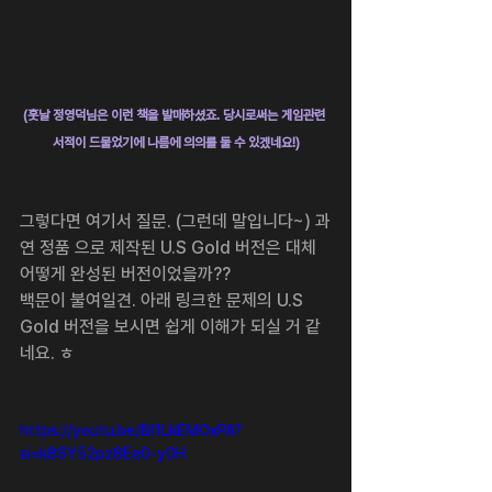
(훗날 정영덕님은 이런 책을 발매하셨죠. 당시로써는 게임관련 
서적이 드물었기에 나름에 의의를 둘 수 있겠네요!)
그렇다면 여기서 질문. (그런데 말입니다~) 과
연 정품 으로 제작된 U.S Gold 버전은 대체 
어떻게 완성된 버전이었을까??
백문이 불여일견. 아래 링크한 문제의 U.S 
Gold 버전을 보시면 쉽게 이해가 되실 거 같
네요. ㅎ
https://youtu.be/BI1LkEMOxPA?
si=k8SY52pz8Ee0-y0H