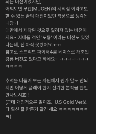
되는 버전이었지만,
어찌보면 무겐(MUGEN)의 시작점 이라고도 
할 수 있는 꿈의 대전
이었던 작품으로 생각됩
니당~!
대만에서 제작된 것으로 알려져 있는 버전이
지요~ 자매품 격인 '도룡' 이라는 버전도 있었
다는데, 전 아직 못봤어요.ㅠㅠ
참고로 스트리트 파이터4를 베이스로 개조된 
강룡 버전도 있다고 하네요~ ㅋㅋㅋㅋㅋㅋㅋ
ㅋㅋㅋㅋ
추억을 더듬어 보는 차원에서 뭔가 말도 안되
지만 어떻게 플레이 한지 신기한 본작을 한번 
만나보시죠!!
(근데 개인적으론 말이죠.. U.S Gold Ver보
다 훨신 잘 만든거 같긴 해요.ㅋㅋㅋㅋㅋㅋㅋ
ㅋ)