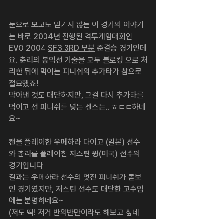
눈으로 보고도 믿기지 않는 이 경기의 이야기
는 바로 2004년 진행된 격투게임대회인 
EVO 2004 
SF3 3RD 부분
 준결승 경기인데
요. 춘리의 봉익선 기술을 모두 블로킹 으로 처
리한 뒤에 먹이는 피니쉬의 추가타가 참으로 
절묘했죠!
막아낸 것도 대단하지만, 그걸 다시 추가타를 
먹이고 선 피니쉬를 넣는 센스는.. ㅎㄷㄷ하네
요~
캔을 플레이한 우메하라 다이고 (일본) 선수
와 춘리를 플레이한 저스틴 윙(미국) 선수의 
경기입니다.
결과는 우메하라 선수의 멋진 피니쉬가 돋보
인 경기였지만, 저스틴 선수도 대단한 고수임
에는 분명하네요~
(저도 딱! 저거 반의반만이라도 해보고 싶네