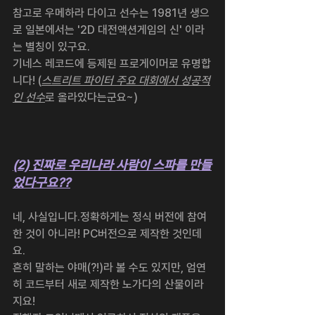
참고로 우메하라 다이고 선수는 1981년 생으
로 일본에서는 '2D 대전액션게임의 신' 이라
는 별칭이 있구요.
기네스 레코드에 등제된 프로게이머로 유명합
니다! (
스트리트 파이터 주요 대회에서 성공적
인 선수
로 올라있다는군요~)
(2) 진짜로 우리나라 사람이 스파를 만들
었다구요??
네, 사실입니다.정확하게는 정식 버전에 참여
한 것이 아니라! PC버전으로 제작한 것인데
요.
흔히 말하는 야매(?!)라 볼 수도 있지만, 엄연
히 코드부터 새로 제작한 노가다의 산물이라
지요!