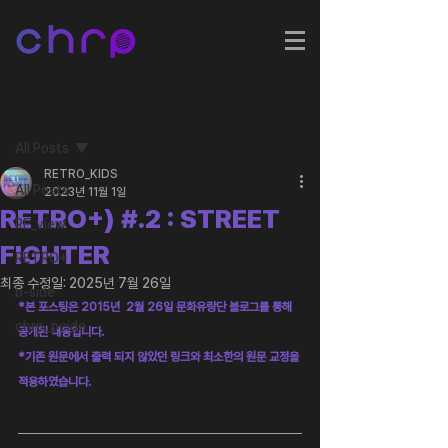
게시물
All Posts
RETRO_KIDS
All Posts
2023년 11월 1일
RETRO+) #.2 : STREET
RE_view
FIGHTER
RETRO+
최종 수정일:
2025년 7월 26일
b-side
*본 포스팅은 2015년  2월 26일 문화유랑단 블로그를 통해 
chrp_peida
공개된 내용입니다.
*기존 원문에서 출력 되지 않았던 링크와 최소한의 원문 교정을 
적용하였습니다.