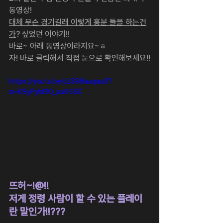
동영상!
대체 무슨 경기길래 이렇게 흥분 들을 하는건
가
? 싶었던 이야기!!
바로~ 아래 동영상이라지요~ㅎ
자! 바로 클릭해서 직접 눈으로 확인해보세요!!
https://youtu.be/JzS96auqau0?
si=KSyPyId90_puK5SC
뜨허~!@!!
저게 정령 사람이 할 수 있는 플레이
란 말인가!!???